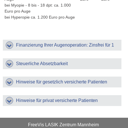
bei Myopie - 8 bis - 18 dpt: ca. 1.000
Telefonische Beratung
Euro pro Auge
bei Hyperopie ca. 1.200 Euro pro Auge
Informationsabende
Terminvereinbarung
Anfahrt / Übernachtung
Finanzierung Ihrer Augenoperation: Zinsfrei für 1
Presse-Portal
Jahr!
English
Steuerliche Absetzbarkeit
Hinweise für gesetzlich versicherte Patienten
Hinweise für privat versicherte Patienten
FreeVis LASIK Zentrum Mannheim