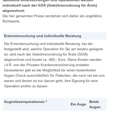
Sämtliche Untersuchungen und Operationen werden
» Kurzsichtigkeit (Myopie)
individuell nach der GOÄ (Gebührenordnung für Ärzte)
abgerechnet.
» Weitsichtigkeit (Hyperopie)
Die hier genannten Preise verstehen sich daher als ungefähre
» Hornhautverkrümmung (Astigmatismus)
Richtwerte.
» Alterssichtigkeit (Presbyopie)
Erstuntersuchung und individuelle Beratung
Wann welche OP?
Die Erstuntersuchung und individuelle Beratung, bei der
Voraussetzungen für die OP
festgestellt wird, welche Operation für Sie am besten geeignet
ist, wird nach der Gebührenordnung für Ärzte (GOÄ)
Augenlasern
abgerechnet und kostet ca. 460,- Euro. Diese Kosten werden
i.d.R. von der Privaten Krankenversicherung erstattet.
SMILE Pro (ReLEX smile)
Desweiteren gibt es die Möglichkeit für einen kostenfreien
Individuelle Femto-LASIK
Augen-Check ausschließlich für Patienten, die noch nie bei uns
waren und denen es nur darum geht, ihre Eignung für eine
Monovision (bei Alterssichtigkeit)
Operation prüfen zu lassen.
SmartSurf (Nachfolger von PRK/LASEK)
Historische Entwicklung
Augenlaseroperationen *
Beide
Ein Auge
Augen
Augenlaser Operationen im Vergleich