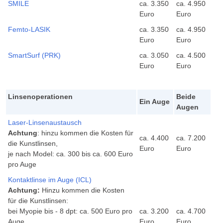
SMILE
ca. 3.350
ca. 4.950
Kunstlinsen
Euro
Euro
Linsenoperationen
Femto-LASIK
ca. 3.350
ca. 4.950
Euro
Euro
Kontaktlinse im Auge (phake Linsen)
SmartSurf (PRK)
ca. 3.050
ca. 4.500
Laser-Linsenaustausch (LensX)
Euro
Euro
Informationen
Linsenoperationen
Beide
Ablauf der Behandlung
Ein Auge
Augen
Behandlungskosten / Finanzierung
Laser-Linsenaustausch
Achtung
: hinzu kommen die Kosten für
Broschüren
ca. 4.400
ca. 7.200
die Kunstlinsen,
Euro
Euro
FAQ
je nach Model: ca. 300 bis ca. 600 Euro
pro Auge
FreeVis Aktuell
Kontaktlinse im Auge (ICL)
Patientenberichte
Achtung:
Hinzu kommen die Kosten
für die Kunstlinsen:
Kontakt / Termine
bei Myopie bis - 8 dpt: ca. 500 Euro pro
ca. 3.200
ca. 4.700
Haben Sie Fragen?
Auge
Euro
Euro