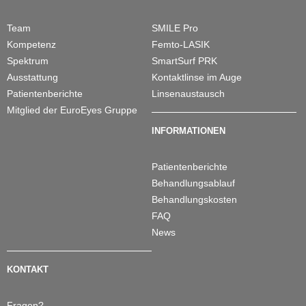
Telefonische Beratung
Team
SMILE Pro
Kompetenz
Femto-LASIK
Informationsabende
Spektrum
SmartSurf PRK
Terminvereinbarung
Ausstattung
Kontaktlinse im Auge
Anfahrt / Übernachtung
Patientenberichte
Linsenaustausch
Mitglied der EuroEyes Gruppe
Presse-Portal
INFORMATIONEN
English
Patientenberichte
Behandlungsablauf
Behandlungskosten
FAQ
News
KONTAKT
Fragen?