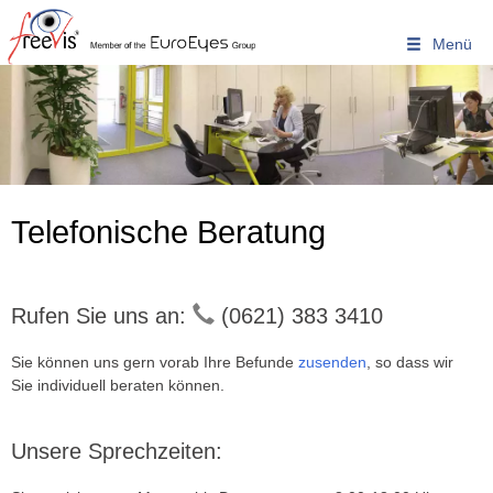
Warum Freevis?
Home
Unser Zentrum - Unser Team
» Prof. Dr. Michael Knorz
» Dr. Bettina Jendritza
Telefonische Beratung
Kompetenz & Erfahrung
Operatives Spektrum
Rufen Sie uns an:
(0621) 383 3410
Ausstattung & Technologien
Patientenberichte
Sie können uns gern vorab Ihre Befunde
zusenden
, so dass wir
Sie individuell beraten können.
Mitglied der EuroEyes Gruppe
Bin ich geeignet?
Unsere Sprechzeiten:
Auge und Fehlsichtigkeit