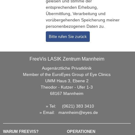
gelesen und stimme der
Kunstlinsen
entsprechenden Erhebung,
Übermittlung, Verarbeitung und
Linsenoperationen
vorübergehenden Speicherung meiner
personenbezogenen Daten zu.
Kontaktlinse im Auge (phake Linsen)
Laser-Linsenaustausch (LensX)
Informationen
FreeVis LASIK Zentrum Mannheim
Ablauf der Behandlung
Augenärztliche Privatklinik
Behandlungskosten / Finanzierung
Member of the EuroEyes Group of Eye Clinics
UMM Haus 3, Ebene 2
Broschüren
Theodor - Kutzer - Ufer 1-3
FAQ
68167 Mannheim
FreeVis Aktuell
» Tel:
(0621) 383 3410
»
Email
:
mannheim@eyes.de
Patientenberichte
Kontakt / Termine
WARUM FREEVIS?
OPERATIONEN
Haben Sie Fragen?