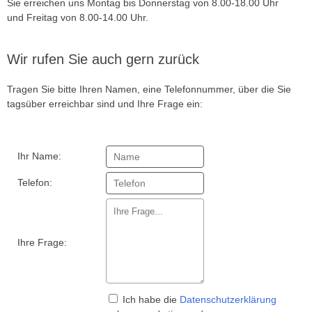
Sie erreichen uns Montag bis Donnerstag von 8.00-18.00 Uhr
» Kurzsichtigkeit (Myopie)
und Freitag von 8.00-14.00 Uhr.
» Weitsichtigkeit (Hyperopie)
Wir rufen Sie auch gern zurück
» Hornhautverkrümmung (Astigmatismus)
» Alterssichtigkeit (Presbyopie)
Tragen Sie bitte Ihren Namen, eine Telefonnummer, über die Sie
tagsüber erreichbar sind und Ihre Frage ein:
Wann welche OP?
Voraussetzungen für die OP
Ihr Name:
Augenlasern
SMILE Pro (ReLEX smile)
Telefon:
Individuelle Femto-LASIK
Monovision (bei Alterssichtigkeit)
Ihre Frage:
SmartSurf (Nachfolger von PRK/LASEK)
Historische Entwicklung
Ich habe die
Datenschutzerklärung
Augenlaser Operationen im Vergleich