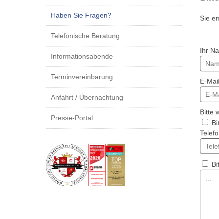
Haben Sie Fragen?
Sie e
Telefonische Beratung
Ihr N
Informationsabende
Terminvereinbarung
E-Mai
Anfahrt / Übernachtung
Bitte 
Presse-Portal
Bit
Telefo
Bi