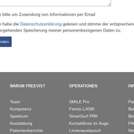
h bitte um Zusendung von Informationen per Email
h habe die
Datenschutzerklärung
gelesen und stimme der entsprechend
ergehenden Speicherung meiner personenbezogenen Daten zu.
WARUM FREEVIS?
OPERATIONEN
IN
Team
SMILE Pro
Pa
Kompetenz
Femto-LASIK
Be
Spektrum
SmartSurf PRK
Be
Ausstattung
Kontaktlinse im Auge
F
Patientenberichte
Linsenaustausch
Ne