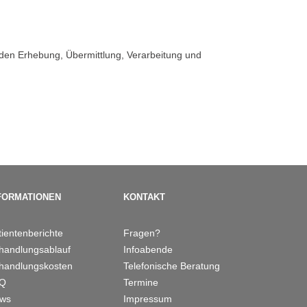
en Erhebung, Übermittlung, Verarbeitung und
FORMATIONEN
KONTAKT
tientenberichte
Fragen?
handlungsablauf
Infoabende
handlungskosten
Telefonische Beratung
AQ
Termine
ws
Impressum