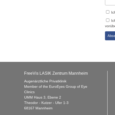
Ic
Ic
vorüb
FreeVis LASIK Zentrum Mannheim
Augenärztliche Privatklinik
Member of the EuroEyes Group of Eye
Clinics
UMM Haus 3, Ebene 2
Theodor - Kutzer - Ufer 1-3
68167 Mannheim