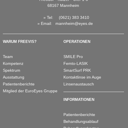
68167 Mannheim
Kunstlinsen
Linsenoperationen
» Tel:
(0621) 383 3410
»
Email
:
mannheim@eyes.de
Kontaktlinse im Auge (phake Linsen)
Laser-Linsenaustausch (LensX)
WARUM FREEVIS?
OPERATIONEN
Informationen
Team
SMILE Pro
Ablauf der Behandlung
Kompetenz
Femto-LASIK
Behandlungskosten / Finanzierung
Spektrum
SmartSurf PRK
Broschüren
Ausstattung
Kontaktlinse im Auge
Patientenberichte
Linsenaustausch
FAQ
Mitglied der EuroEyes Gruppe
FreeVis Aktuell
INFORMATIONEN
Patientenberichte
Patientenberichte
Kontakt / Termine
Behandlungsablauf
Haben Sie Fragen?