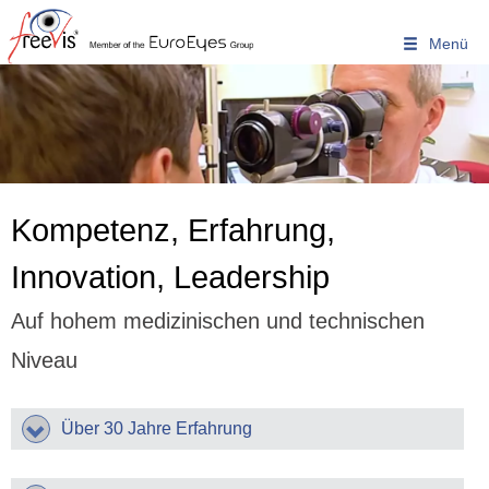
Warum Freevis?
Home
Unser Zentrum - Unser Team
» Prof. Dr. Michael Knorz
» Dr. Bettina Jendritza
Kompetenz, Erfahrung,
Kompetenz & Erfahrung
Innovation, Leadership
Operatives Spektrum
Ausstattung & Technologien
Auf hohem medizinischen und technischen
Patientenberichte
Niveau
Mitglied der EuroEyes Gruppe
Bin ich geeignet?
Über 30 Jahre Erfahrung
Auge und Fehlsichtigkeit