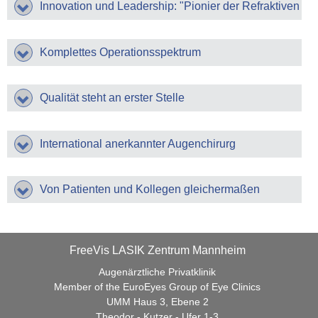
Innovation und Leadership: "Pionier der Refraktiven
» Kurzsichtigkeit (Myopie)
Chirurgie"
» Weitsichtigkeit (Hyperopie)
Komplettes Operationsspektrum
» Hornhautverkrümmung (Astigmatismus)
» Alterssichtigkeit (Presbyopie)
Qualität steht an erster Stelle
Wann welche OP?
Voraussetzungen für die OP
International anerkannter Augenchirurg
Augenlasern
SMILE Pro (ReLEX smile)
Von Patienten und Kollegen gleichermaßen
Individuelle Femto-LASIK
empfohlen
Monovision (bei Alterssichtigkeit)
FreeVis LASIK Zentrum Mannheim
SmartSurf (Nachfolger von PRK/LASEK)
Augenärztliche Privatklinik
Historische Entwicklung
Member of the EuroEyes Group of Eye Clinics
UMM Haus 3, Ebene 2
Augenlaser Operationen im Vergleich
Theodor - Kutzer - Ufer 1-3