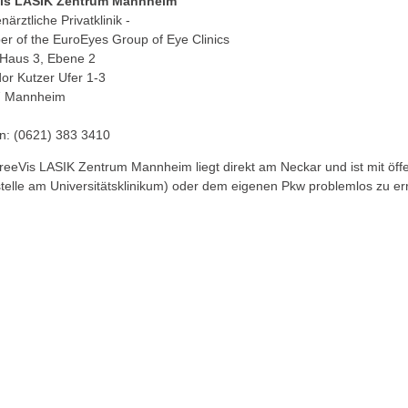
Vis LASIK Zentrum Mannheim
närztliche Privatklinik -
r of the EuroEyes Group of Eye Clinics
aus 3, Ebene 2
or Kutzer Ufer 1-3
7 Mannheim
on: (0621) 383 3410
eeVis LASIK Zentrum Mannheim liegt direkt am Neckar und ist mit öffent
telle am Universitätsklinikum) oder dem eigenen Pkw problemlos zu er