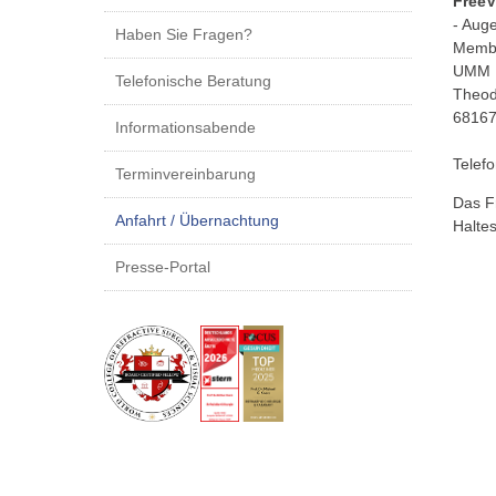
Free
- Auge
Haben Sie Fragen?
Membe
UMM H
Telefonische Beratung
Theod
6816
Informationsabende
Telef
Terminvereinbarung
Das Fr
Anfahrt / Übernachtung
Haltes
Presse-Portal