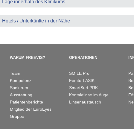
Lage innerhalb des Klinikums
Hotels / Unterkünfte in der Nähe
WARUM FREEVIS?
OPERATIONEN
IN
Team
SMILE Pro
Pa
Kompetenz
Femto-LASIK
Be
Spektrum
SmartSurf PRK
Be
Ausstattung
Kontaktlinse im Auge
F
Patientenberichte
Linsenaustausch
Ne
Mitglied der EuroEyes
Gruppe