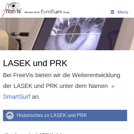
Warum Freevis?
Home
Unser Zentrum - Unser Team
» Prof. Dr. Michael Knorz
» Dr. Bettina Jendritza
LASEK und PRK
Kompetenz & Erfahrung
Bei FreeVis bieten wir die Weiterentwicklung
Operatives Spektrum
der LASEK und PRK unter dem Namen
»
Ausstattung & Technologien
SmartSurf
an.
Patientenberichte
Mitglied der EuroEyes Gruppe
Historisches zu LASEK und PRK
Bin ich geeignet?
Auge und Fehlsichtigkeit