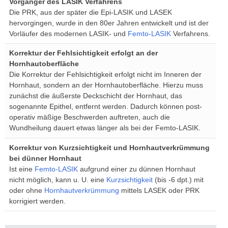
Vorgänger des LASIK Verfahrens
» Kurzsichtigkeit (Myopie)
Die PRK, aus der später die Epi-LASIK und LASEK
hervorgingen, wurde in den 80er Jahren entwickelt und ist der
» Weitsichtigkeit (Hyperopie)
Vorläufer des modernen LASIK- und
Femto-LASIK
Verfahrens.
» Hornhautverkrümmung (Astigmatismus)
Korrektur der Fehlsichtigkeit erfolgt an der
» Alterssichtigkeit (Presbyopie)
Hornhautoberfläche
Die Korrektur der Fehlsichtigkeit erfolgt nicht im Inneren der
Wann welche OP?
Hornhaut, sondern an der Hornhautoberfläche. Hierzu muss
zunächst die äußerste Deckschicht der Hornhaut, das
Voraussetzungen für die OP
sogenannte Epithel, entfernt werden. Dadurch können post-
Augenlasern
operativ mäßige Beschwerden auftreten, auch die
Wundheilung dauert etwas länger als bei der Femto-LASIK.
SMILE Pro (ReLEX smile)
Korrektur von Kurzsichtigkeit und Hornhautverkrümmung
Individuelle Femto-LASIK
bei dünner Hornhaut
Monovision (bei Alterssichtigkeit)
Ist eine
Femto-LASIK
aufgrund einer zu dünnen Hornhaut
nicht möglich, kann u. U. eine
Kurzsichtigkeit
(bis -6 dpt.) mit
SmartSurf (Nachfolger von PRK/LASEK)
oder ohne
Hornhautverkrümmung
mittels LASEK oder PRK
korrigiert werden.
Historische Entwicklung
Augenlaser Operationen im Vergleich