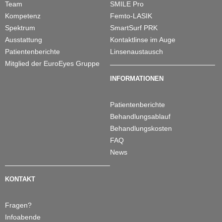
Team
SMILE Pro
Kompetenz
Femto-LASIK
Telefonische Beratung
Spektrum
SmartSurf PRK
Informationsabende
Ausstattung
Kontaktlinse im Auge
Terminvereinbarung
Patientenberichte
Linsenaustausch
Mitglied der EuroEyes Gruppe
Anfahrt / Übernachtung
INFORMATIONEN
Presse-Portal
English
Patientenberichte
Behandlungsablauf
Behandlungskosten
FAQ
News
KONTAKT
Fragen?
Infoabende