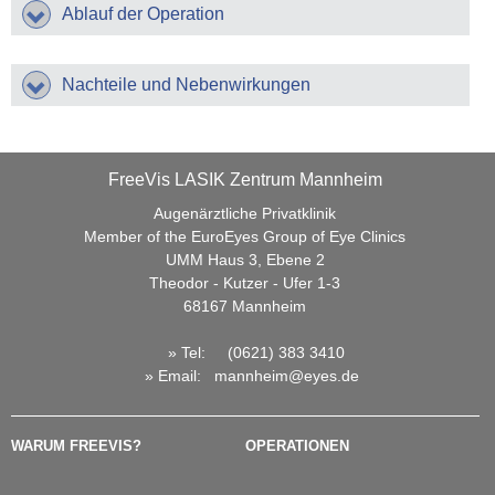
Ablauf der Operation
Kunstlinsen
Linsenoperationen
Nachteile und Nebenwirkungen
Kontaktlinse im Auge (phake Linsen)
Laser-Linsenaustausch (LensX)
FreeVis LASIK Zentrum Mannheim
Informationen
Augenärztliche Privatklinik
Ablauf der Behandlung
Member of the EuroEyes Group of Eye Clinics
Behandlungskosten / Finanzierung
UMM Haus 3, Ebene 2
Theodor - Kutzer - Ufer 1-3
Broschüren
68167 Mannheim
FAQ
» Tel:
(0621) 383 3410
FreeVis Aktuell
»
Email
:
mannheim@eyes.de
Patientenberichte
WARUM FREEVIS?
OPERATIONEN
Kontakt / Termine
Haben Sie Fragen?