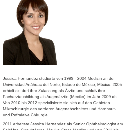
» Kurzsichtigkeit (Myopie)
» Weitsichtigkeit (Hyperopie)
» Hornhautverkrümmung (Astigmatismus)
» Alterssichtigkeit (Presbyopie)
Wann welche OP?
Voraussetzungen für die OP
Augenlasern
SMILE Pro (ReLEX smile)
Jessica Hernandez studierte von 1999 - 2004 Medizin an der
Universidad Anáhuac del Norte, Estado de México, México. 2005
Individuelle Femto-LASIK
erhielt sie dort ihre Zulassung als Ärztin und schloß ihre
Monovision (bei Alterssichtigkeit)
Facharztausbildung als Augenärztin (Mexiko) im Jahr 2009 ab.
Von 2010 bis 2012 spezialisierte sie sich auf den Gebieten
SmartSurf (Nachfolger von PRK/LASEK)
Mikrochirurgie des vorderen Augenabschnittes und Hornhaut-
und Refraktive Chirurgie.
Historische Entwicklung
2011 arbeitete Jessica Hernandez als Senior Ophthalmologist am
Augenlaser Operationen im Vergleich
SalaUno, Cuauhtémoc, Mexiko-Stadt, Mexiko und von 2011 bis