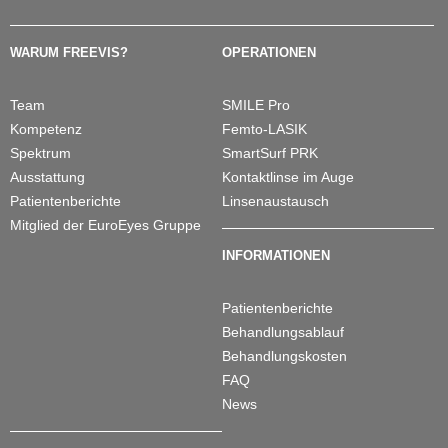
Telefonische Beratung
WARUM FREEVIS?
OPERATIONEN
Informationsabende
Terminvereinbarung
Team
SMILE Pro
Kompetenz
Femto-LASIK
Anfahrt / Übernachtung
Spektrum
SmartSurf PRK
Presse-Portal
Ausstattung
Kontaktlinse im Auge
Patientenberichte
Linsenaustausch
English
Mitglied der EuroEyes Gruppe
INFORMATIONEN
Patientenberichte
Behandlungsablauf
Behandlungskosten
FAQ
News